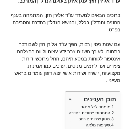
עו”ד אלירן חזן: עוגן איתן בעולם הנדל”ן המורכב.
ברוכים הבאים למשרד עו”ד אלירן חזן, המתמחה בענף
החוזים והנדל”ן בכלל, ובנושא הנדל”ן בחדרה והסביבה
בפרט.
עם שנות ניסיון רבות, הפך עו”ד אלירן חזן לשם דבר
בתחום. לאורך השנים צבר ידע עצום וליווה בהצלחה
אינספור לקוחות במסעותיהם, החל מרוכשי דירות
צעירים ועד ליזמים מנוסים. ערכים כמו אמינות,
מקצועיות, יושרה ושירות אישי יוצא דופן עומדים בראש
מעייניו.
תוכן הענינים
מומחה לכל אתגר
התמחות ייחודית בחדרה
מגוון שירותים רחב
שקיפות מלאה