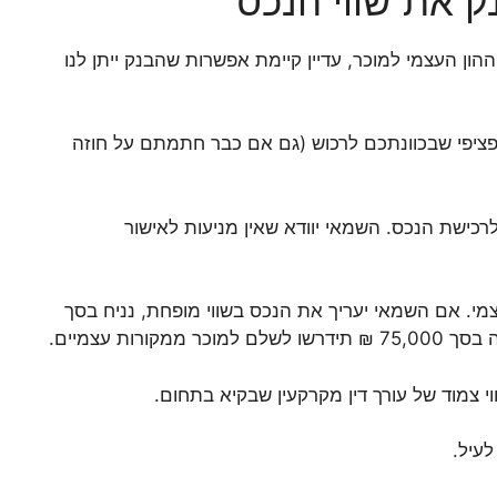
 את שווי הנכס
ון העצמי למוכר, עדיין קיימת אפשרות שהבנק ייתן לנו
ציפי שבכוונתכם לרכוש (גם אם כבר חתמתם על חוזה
ישת הנכס. השמאי יוודא שאין מניעות לאישור
לעיל, נניח שחתמנו על חוזה לרכישת דירה ראשונה ב-1,000,000 ₪ ושילמנו 250,000 ₪ הון עצמי. אם השמאי יעריך את הנכס בשווי מופחת, נניח בסך
וי צמוד של עורך דין מקרקעין שבקיא בתחום.
עיל.