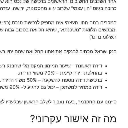
אחד השלבים החשובים והראשונים ברכישה של נכס הוא שלב
כרוכה בגיוס “הון עצמי” שלרוב יגיע מחסכונות, ירושה, עזרה
במקרים בהם ההון העצמי אינו מספיק לרכישת הנכס (כפי ש
ומבקשים הלוואת “משכנתא”, שהיא הלוואה בסכום גבוה שנפ
תשלומים וכו’)
בנק ישראל מכתיב לבנקים את אחוז ההלוואה שהם יהיו ר
דירה ראשונה – שיעור המימון המקסימלי שהבנק רשאי להעניק הוא
בהחלפת דירה קיימת – 70% משווי הדירה.
ברכישת דירה נוספת להשקעה – 50% משווי הדירה.
דירה במחיר למשתכן – יכול גם להגיע ל- 90% משווי הדירה.
סיימנו עם ההקדמה, כעת נעבור לשלב הראשון שבלעדיו ל
מה זה אישור עקרוני?