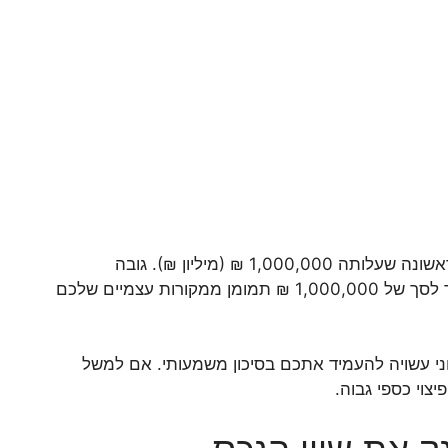
על מנת להמחיש את הפער שבין סכום הדירה הנרכשת לבין ההוצאות הנלוות לרכישת הדירה ניקח לדוגמא רכישה של דירה ראשונה שעלותה 1,000,000 ₪ (מיליון ₪). גובה
המשכנתא ייגזר משווי הדירה כאמור בפירוט שלעיל והוא יסתכם בסך של 750,000 ₪ בלבד. לפיכך, כל הוצאה נוספת מעבר לסך של 1,000,000 ₪ תמומן ממקורות עצמיים שלכם
ני עשויה להעמיד אתכם בסיכון משמעותי. אם למשל
וי כספי גבוה.