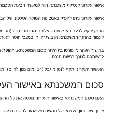
אישור עקרוני לנטילת משכנתא הוא למעשה הבעת הסכמה ע
אישור עקרוני ניתן להפיק באמצעות המוקד הטלפוני של הבנק
לעמוד בהחזר המשכנתא הן בשגרה והן במצבי חוסר ודאות (כגו
באישור העקרוני יפורטו בין היתר סכום המשכנתא, תקופת
לרשותכם לצורך רכישת הנכס.
האישור העקרוני תקף לזמן מוגבל (24 ימים נכון להיום), מותנה באימות הנתונים וההצהרות שמסרתם לבנק וכפוף למסירת מסמכים ובטחונות שייקבעו על ידי הבנק.
סכום המשכנתא באישור העקר
האם סכום המשכנתא באישור העקרוני מכסה את כל ההוצא
צירוף של ההון העצמי ושל המשכנתא אמור להסתכם לשווי 