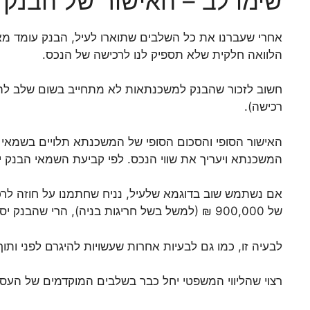
שימו לב – האישור של הבנק
אחרי שעברנו את כל השלבים שתוארו לעיל, הבנק עומד מאחו
הלוואה חלקית שלא תספיק לנו לרכישה של הנכס.
חשוב לזכור שהבנק למשכנתאות לא מתחייב בשום שלב להל
רכישה).
האישור הסופי והסכום הסופי של המשכנתא תלויים בשמאי
המשכנתא ויעריך את שווי הנכס. לפי קביעת השמאי הבנק י
של 900,000 ₪ (למשל בשל חריגות בניה), הרי שהבנק יסכים לתת הלוואה בסך של 675,000 ₪ בלבד ואת היתרה החסרה בסך 75,000 ₪ תידרשו לשלם למוכר ממקורות עצמיים.
לבעיה זו, כמו גם לבעיות אחרות שעשויות להיגרם לפני ותו
רצוי שהליווי המשפטי יחל כבר בשלבים המוקדמים של העסק