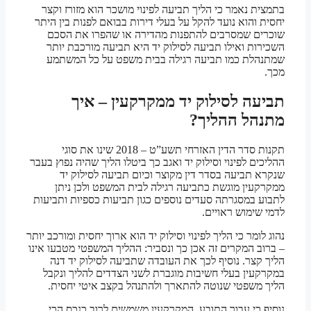
בתמצית נאמר כי הליך תביעה לפינוי מושכר הוא מזורז וקצר
יחסית והוא נועד להקל על בעלי דירות בבואם לפנות בין היתר
שוכרים שמסרבים להתפנות מהדירה או שהפרו את הסכם
השכירות ואילו תביעה לסילוק יד היא תביעה מורכבת יותר
שמתנהלת כמו תביעה רגילה בבית משפט על כל המשתמע
מכך.
תביעה לסילוק יד ממקרקעין – איך
מתנהל ההליך?
תקנות סדר הדין האזרחי תשע”ט – 2018 שינו את סוגי
ההליכים לפינוי וסילוק יד ואגב כך ביטלו הליך שהיה נפוץ בעבר
שנקרא תביעה בסדר דין מקוצר וכיום תביעה לסילוק יד
ממקרקעין מוגשת כתביעה רגילה לבית המשפט ולכן ניתן
לתבוע במסגרתה סעדים נוספים כגון תביעות כספיות ותביעות
לדמי שימוש ראויים.
נהוג לומר כי הליך לפינוי וסילוק יד הוא ארוך יחסית ומורכב יותר
– ברוב המקרים זה אכן כך ונסביר: ההליך המשפטי מטבעו אינו
הליך קצר. נוסיף לכך את העובדה שתביעה לסילוק יד דנה
במקרקעין בעלי חשיבות מוגברת לשני הצדדים להליך ונקבל
הליך משפטי שנוטה להתארך ולהתנהל בקצב איטי יחסית.
נוסיף כי עבור התובע, המקרקעין משמשים לרוב כנכס הכי