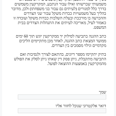
משמעותי שברשותו ואילו עבור הנתבע, המקרקעין משמשים
בדרך כלל למגורים (לעיתים גם עבור בני משפחתו) ולכן, מדובר
בהליך בעל משמעויות כבדות משקל עבור שני הצדדים
וההכרעה בו מורכבת ובעלת השלכות כבדות משקל ועובדה זו
כאמור לעיל, מאריכה לעיתים את התנהלות הצדדים בבית
המשפט.
כתב ההגנה בתביעה לסילוק יד ממקרקעין יוגש תוך 60 ימים
ממועד המצאת כתב ההגנה, לאחר מכן מתקיימים הליכים
מקדמיים וגילוי מסמכים בין הצדדים.
בתיק יתקיימו מספר דיונים, בהתאם לצורך ולנסיבות ואם
התביעה מתקבלת, ניתן פסק דין שאתו ניתן לסלק את הפולש
מהמקרקעין באמצעות ההוצאה לפועל.
שמך
דואר אלקטרוני שנוכל לחזור אליו