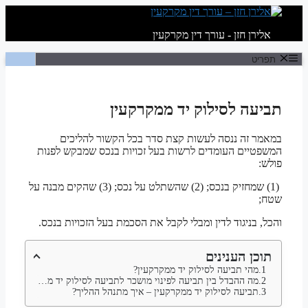
לדלג
לתוכן
אלירן חזן - עורך דין מקרקעין
תפריט
תביעה לסילוק יד ממקרקעין
במאמר זה ננסה לעשות קצת סדר בכל הקשור להליכים
המשפטיים העומדים לרשות בעל זכויות בנכס שמבקש לפנות
פולש:
(1) שמחזיק בנכס; (2) שהשתלט על נכס; (3) שהקים מבנה על
שטח;
והכל, בניגוד לדין ומבלי לקבל את הסכמת בעל הזכויות בנכס.
תוכן הענינים
מהי תביעה לסילוק יד ממקרקעין?
מה ההבדל בין תביעה לפינוי מושכר לתביעה לסילוק יד ממקרקעין?
תביעה לסילוק יד ממקרקעין – איך מתנהל ההליך?