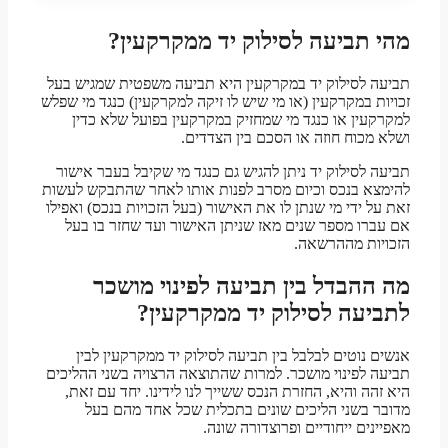
מהי תביעה לסילוק יד ממקרקעין?
תביעה לסילוק יד במקרקעין היא תביעה משפטית שמגיש בעל
זכויות במקרקעין (או מי שיש לו זיקה למקרקעין) כנגד מי שפלש
למקרקעין או כנגד מי שמחזיק במקרקעין בפועל שלא כדין
ושלא מכוח חוזה או הסכם בין הצדדים.
תביעה לסילוק יד ניתן להגיש גם כנגד מי שקיבל בעבר אישור
להימצא בנכס וכיום מסרב לפנות אותו לאחר שהתבקש לעשות
זאת על ידי מי שנתן לו את האישור (בעל הזכויות בנכס) ואפילו
אם עברו מספר שנים מאז שניתן האישור ועד שחזר בו בעל
הזכויות מההרשאה.
מה ההבדל בין תביעה לפינוי מושכר
לתביעה לסילוק יד ממקרקעין?
אנשים נוטים לבלבל בין תביעה לסילוק יד ממקרקעין לבין
תביעה לפינוי מושכר. למרות שהתוצאה הרצויה בשני ההליכים
היא זהה והיא, החזרת הנכס ששייך לנו לידינו. יחד עם זאת,
מדובר בשני הליכים שונים בתכלית שכל אחד מהם בעל
מאפיינים ייחודיים ופרוצדורה שונה.